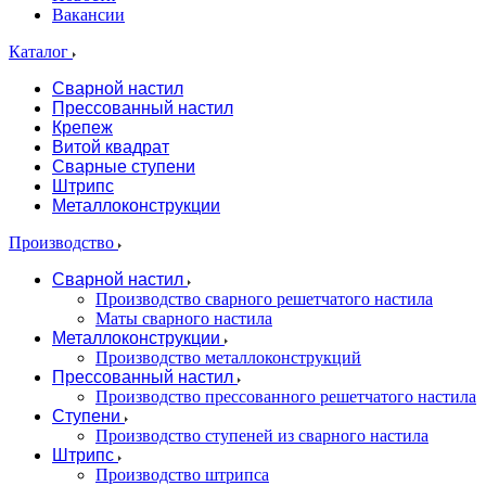
Вакансии
Каталог
Сварной настил
Прессованный настил
Крепеж
Витой квадрат
Сварные ступени
Штрипс
Металлоконструкции
Производство
Сварной настил
Производство сварного решетчатого настила
Маты сварного настила
Металлоконструкции
Производство металлоконструкций
Прессованный настил
Производство прессованного решетчатого настила
Ступени
Производство ступеней из сварного настила
Штрипс
Производство штрипса