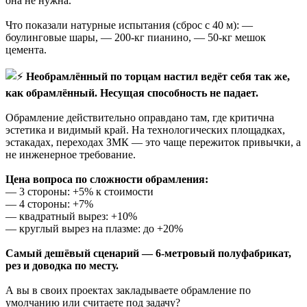
она не нужна.
Что показали натурные испытания (сброс с 40 м): —
боулинговые шары, — 200-кг пианино, — 50-кг мешок
цемента.
Необрамлённый по торцам настил ведёт себя так же,
как обрамлённый. Несущая способность не падает.
Обрамление действительно оправдано там, где критична
эстетика и видимый край. На технологических площадках,
эстакадах, переходах ЗМК — это чаще пережиток привычки, а
не инженерное требование.
Цена вопроса по сложности обрамления:
— 3 стороны: +5% к стоимости
— 4 стороны: +7%
— квадратный вырез: +10%
— круглый вырез на плазме: до +20%
Самый дешёвый сценарий — 6-метровый полуфабрикат,
рез и доводка по месту.
А вы в своих проектах закладываете обрамление по
умолчанию или считаете под задачу?