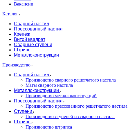
Вакансии
Каталог
Сварной настил
Прессованный настил
Крепеж
Витой квадрат
Сварные ступени
Штрипс
Металлоконструкции
Производство
Сварной настил
Производство сварного решетчатого настила
Маты сварного настила
Металлоконструкции
Производство металлоконструкций
Прессованный настил
Производство прессованного решетчатого настила
Ступени
Производство ступеней из сварного настила
Штрипс
Производство штрипса