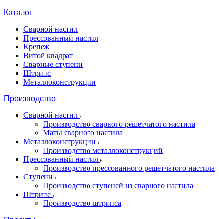
Каталог
Сварной настил
Прессованный настил
Крепеж
Витой квадрат
Сварные ступени
Штрипс
Металлоконструкции
Производство
Сварной настил
Производство сварного решетчатого настила
Маты сварного настила
Металлоконструкции
Производство металлоконструкций
Прессованный настил
Производство прессованного решетчатого настила
Ступени
Производство ступеней из сварного настила
Штрипс
Производство штрипса